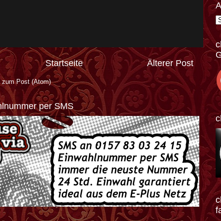
A
c
G
Startseite
Älterer Post
 zum Post (Atom)
hlnummer per SMS
c
c
f