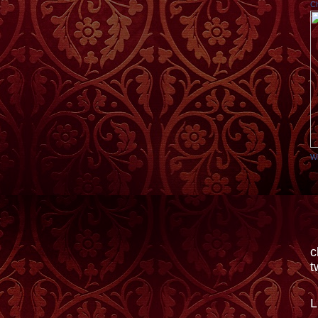
C
Wi
c
t
L