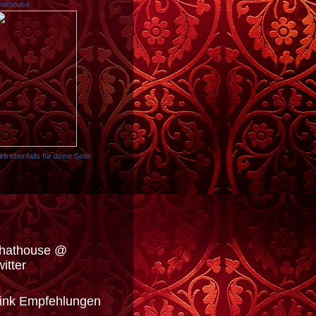
hathouse
rb ebenfalls für deine Seite
hathouse @
witter
ink Empfehlungen