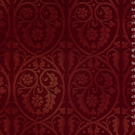
ch
k
c
c
c
c
s
gr
fl
f
c
c
c
c
c
c
c
ch
ch