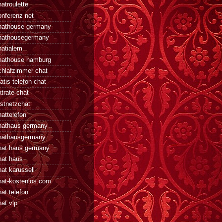
atroulette
onferenz net
hathouse germany
hathousegermany
hatialem
hathouse hamburg
chlafzimmer chat
atis telefon chat
atrate chat
estnetzchat
hattelefon
hathaus germany
hathausgermany
hat haus germany
hat haus
hat karussell
hat-kostenlos.com
at telefon
at vip