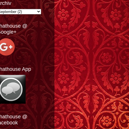
rchiv
hathouse @
oogle+
hathouse App
hathouse @
acebook