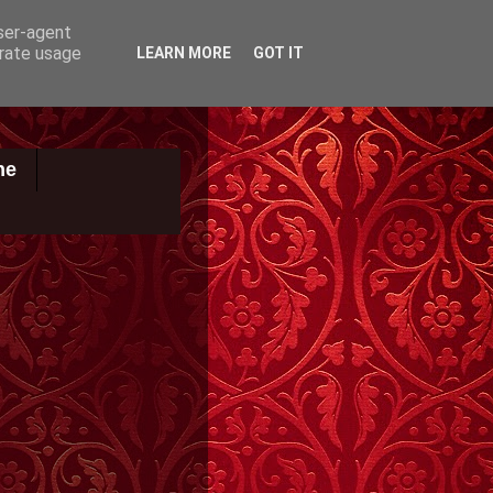
user-agent
erate usage
LEARN MORE
GOT IT
ne