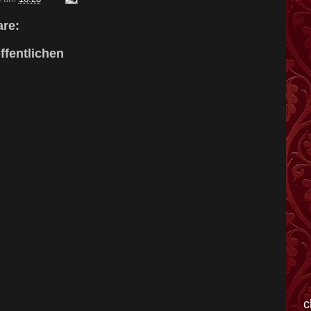
re:
fentlichen
c