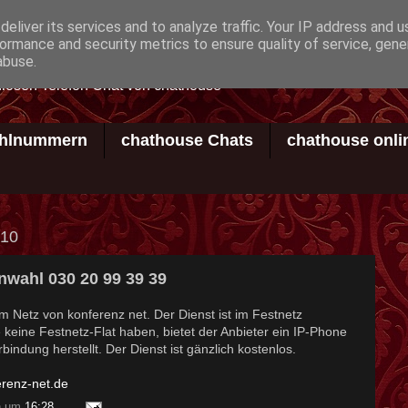
eliver its services and to analyze traffic. Your IP address and 
ormance and security metrics to ensure quality of service, gen
abuse.
losen Telefon Chat von chathouse
hlnummern
chathouse Chats
chathouse onli
010
nwahl 030 20 99 39 39
im Netz von konferenz net. Der Dienst ist im Festnetz
ie keine Festnetz-Flat haben, bietet der Anbieter ein IP-Phone
bindung herstellt. Der Dienst ist gänzlich kostenlos.
renz-net.de
n
um
16:28