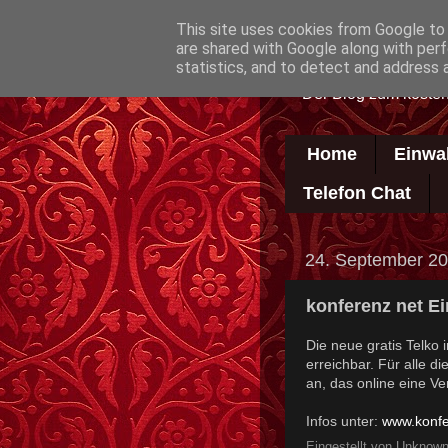
This site uses cookies from Google to d
are shared with Google along with perf
statistics, and to detect and address 
Der Blog zum kosten
Home
Einwa
Telefon Chat
24. September 2
konferenz net Ei
Die neue gratis Telko 
erreichbar. Für alle d
an, das online eine Ver
Infos unter:
www.konfe
Eingestellt von
Unknow